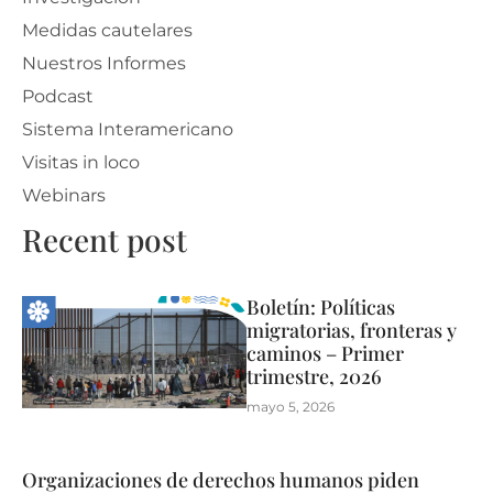
Medidas cautelares
Nuestros Informes
Podcast
Sistema Interamericano
Visitas in loco
Webinars
Recent post
Boletín: Políticas
migratorias, fronteras y
caminos – Primer
trimestre, 2026
mayo 5, 2026
Organizaciones de derechos humanos piden