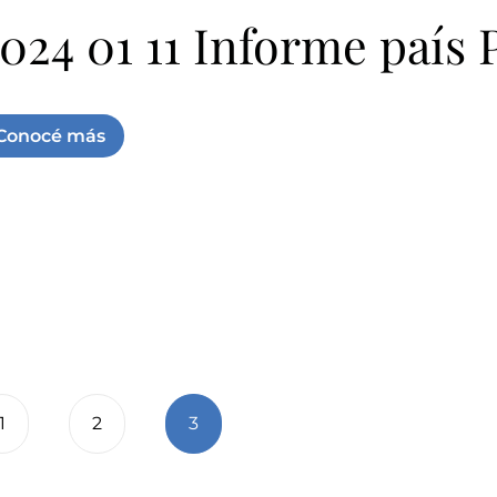
024 01 11 Informe país
Conocé más
1
2
3