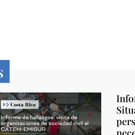
s
Info
Situ
pers
nece