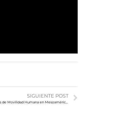
SIGUIENTE POST
Audiencias temáticas de Movilidad Humana en Mesoamérica y Estados Unidos_ Análisis por temas y subtemas