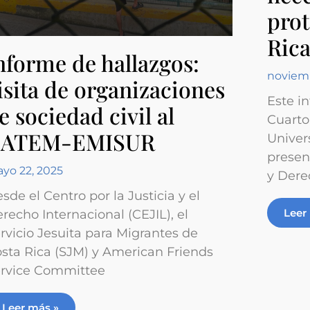
prot
Ric
nforme de hallazgos:
noviemb
isita de organizaciones
Este i
e sociedad civil al
Cuarto
ATEM-EMISUR
Univer
presen
yo 22, 2025
y Dere
sde el Centro por la Justicia y el
Leer
recho Internacional (CEJIL), el
rvicio Jesuita para Migrantes de
sta Rica (SJM) y American Friends
rvice Committee
Leer más »