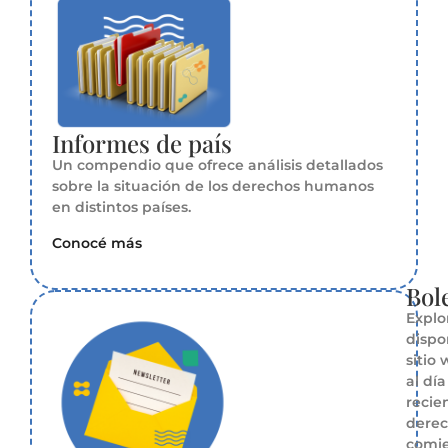
Informes de país
Un compendio que ofrece análisis detallados
sobre la situación de los derechos humanos
en distintos países.
Conocé más
Bol
Explo
dispo
sitio
al dí
recie
derec
comie