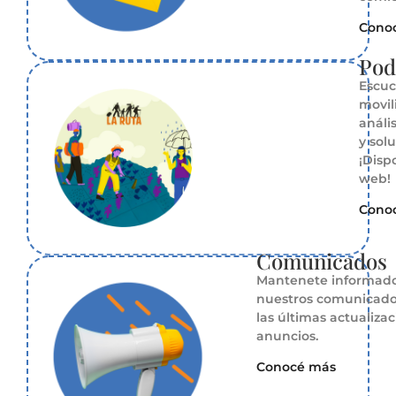
Cono
Pod
Escuc
movil
análi
y sol
¡Disp
web!
Cono
Comunicados
Mantenete informad
nuestros comunicado
las últimas actualizac
anuncios.
Conocé más